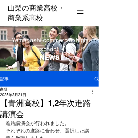
山梨の商業高校・
商業系高校
Yamanashi commercial h
igh
school
N
EWS
記事
商研
2025年3月21日
【青洲高校】1,2年次進路
講演会
進路講演会が行われました。
それぞれの進路に合わせ、選択した講